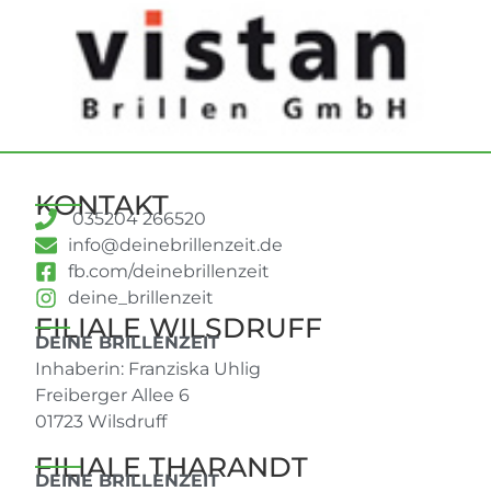
KONTAKT
035204 266520
info@deinebrillenzeit.de
fb.com/deinebrillenzeit
deine_brillenzeit
FILIALE WILSDRUFF
DEINE BRILLENZEIT
Inhaberin: Franziska Uhlig
Freiberger Allee 6
01723 Wilsdruff
FILIALE THARANDT
DEINE BRILLENZEIT