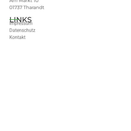
Am Markt 10
01737 Tharandt
LINKS
Impressum
Datenschutz
Kontakt