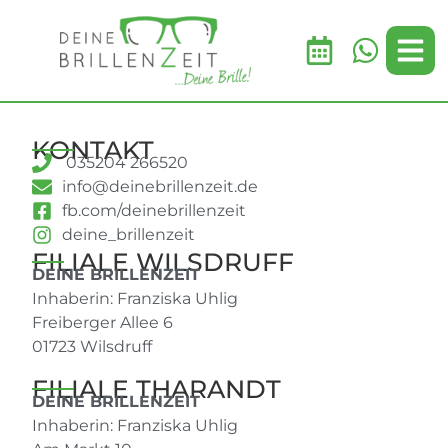
KONTAKT
035204 266520
info@deinebrillenzeit.de
fb.com/deinebrillenzeit
deine_brillenzeit
FILIALE WILSDRUFF
DEINE BRILLENZEIT
Inhaberin: Franziska Uhlig
Freiberger Allee 6
01723 Wilsdruff
FILIALE THARANDT
DEINE BRILLENZEIT
Inhaberin: Franziska Uhlig